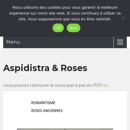
Skip
Nous utilisons des cookies pour vous garantir la meilleure
05 61 27 66 83
to
expérience sur notre site web. Si vous continuez à utiliser ce
mgfleursetcreation@gmail.com
content
site, nous supposerons que vous en êtes satisfait.
MG Fleurs et Création
OK
Non
Menu
Aspidistra & Roses
vous pouvez retrouver le cours pas à pas en PDF
ici.