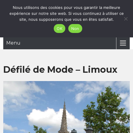
Skip
Nous utilisons des cookies pour vous garantir la meilleure
05 61 27 66 83
to
expérience sur notre site web. Si vous continuez à utiliser ce
mgfleursetcreation@gmail.com
content
site, nous supposerons que vous en êtes satisfait.
MG Fleurs et Création
OK
Non
Menu
Défilé de Mode – Limoux