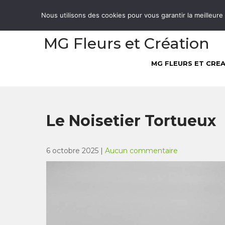
Skip
05 61 27 66 83
Nous utilisons des cookies pour vous garantir la meilleure
to
content
MG Fleurs et Création
MG FLEURS ET CRE
Le Noisetier Tortueux
6 octobre 2025
|
Aucun commentaire