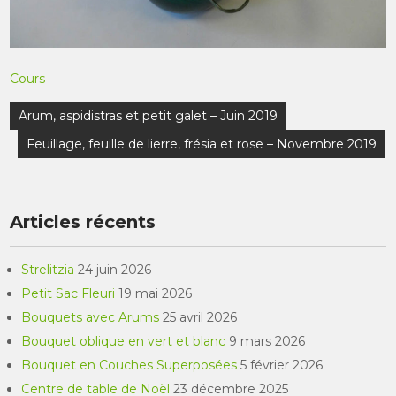
Cours
Navigation
Arum, aspidistras et petit galet – Juin 2019
de
Feuillage, feuille de lierre, frésia et rose – Novembre 2019
l’article
Articles récents
Strelitzia
24 juin 2026
Petit Sac Fleuri
19 mai 2026
Bouquets avec Arums
25 avril 2026
Bouquet oblique en vert et blanc
9 mars 2026
Bouquet en Couches Superposées
5 février 2026
Centre de table de Noël
23 décembre 2025