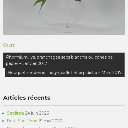
Cours
Navigation
Phormium, lys, branchages secs blanchis ou cônes de
de
papier – Janvier 2017
l’article
Bouquet moderne. Liège, œillet et aspidistra – Mars 2017
Articles récents
Strelitzia
24 juin 2026
Petit Sac Fleuri
19 mai 2026