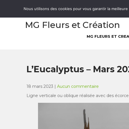
Skip
05 61 27 66 83
Nous utilisons des cookies pour vous garantir la meilleure
to
content
MG Fleurs et Création
MG FLEURS ET CRE
L’Eucalyptus – Mars 20
18 mars 2023
|
Aucun commentaire
Ligne verticale ou oblique réalisée avec des écorces 