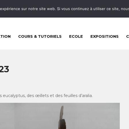
 expérience sur notre site web. Si vous continuez à utiliser ce site, no
ATION
COURS & TUTORIELS
ECOLE
EXPOSITIONS
23
eucalyptus, des œillets et des feuilles d’aralia.