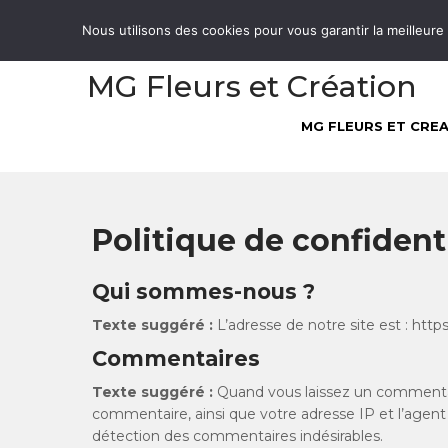
Skip
05 61 27 66 83
Nous utilisons des cookies pour vous garantir la meilleure
to
content
MG Fleurs et Création
MG FLEURS ET CRE
Politique de confidenti
Qui sommes-nous ?
Texte suggéré :
L’adresse de notre site est : https:
Commentaires
Texte suggéré :
Quand vous laissez un commentair
commentaire, ainsi que votre adresse IP et l’agent 
détection des commentaires indésirables.