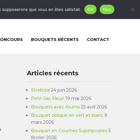
mgfleursetcreation@gmail.com
us supposerons que vous en êtes satisfait.
OK
Non
CONCOURS
BOUQUETS RÉCENTS
CONTACT
Articles récents
Strelitzia
24 juin 2026
Petit Sac Fleuri
19 mai 2026
Bouquets avec Arums
25 avril 2026
Bouquet oblique en vert et blanc
9
mars 2026
a
Bouquet en Couches Superposées
5
février 2026